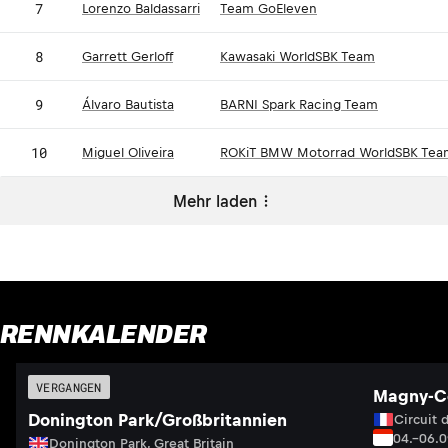
7
Lorenzo Baldassarri
Team GoEleven
8
Garrett Gerloff
Kawasaki WorldSBK Team
9
Álvaro Bautista
BARNI Spark Racing Team
10
Miguel Oliveira
ROKiT BMW Motorrad WorldSBK Tea
Mehr laden
RENNKALENDER
VERGANGEN
Magny-Co
Donington Park/Großbritannien
Circuit 
04.–06.
Donington Park, Great Britain