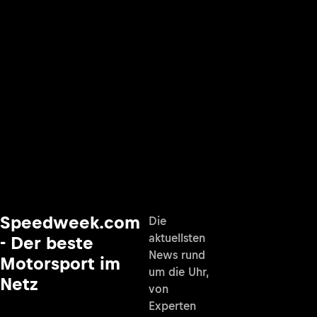
Speedweek.com
Die
aktuellsten
- Der beste
News rund
Motorsport im
um die Uhr,
Netz
von
Experten