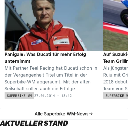
Panigale: Was Ducati für mehr Erfolg
Auf Suzuki
unternimmt
Team Grillin
Mit Partner Feel Racing hat Ducati schon in
Als jüngster
der Vergangenheit Titel um Titel in der
Ruiu mit Gr
Superbike-WM abgeräumt. Mit der alten
2018 debüt
Seilschaft sollen auch die Erfolge
Team von Su
zurückkommen.
27.01.2014 - 13:42
SUPERBIKE WM
SUPERBIKE 
Alle Superbike WM-News
AKTUELLER STAND