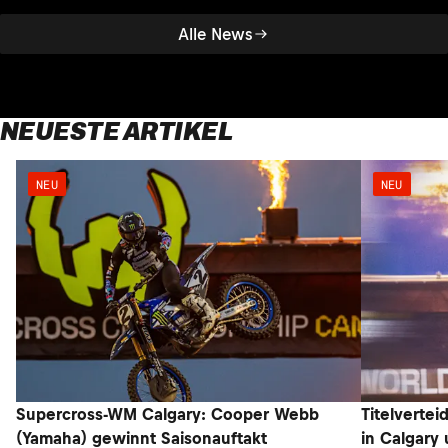
Alle News
NEUESTE ARTIKEL
NEU
NEU
Supercross-WM Calgary: Cooper Webb
Titelvertei
(Yamaha) gewinnt Saisonauftakt
in Calgary