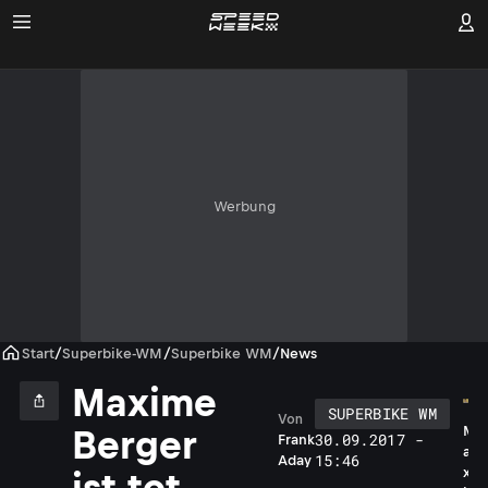
Werbung
Start
/
Superbike-WM
/
Superbike WM
/
News
Maxime
SUPERBIKE WM
Von
M
Berger
30.09.2017 -
Frank
a
15:46
Aday
x
ist tot,