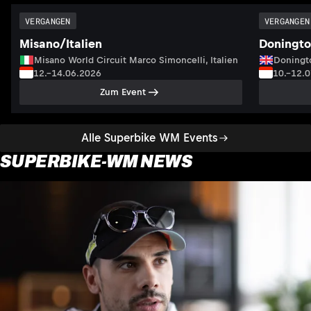
VERGANGEN
VERGANGEN
Misano/Italien
Doningto
Misano World Circuit Marco Simoncelli, Italien
Doningto
12.–14.06.2026
10.–12.
Zum Event
Alle Superbike WM Events
SUPERBIKE-WM NEWS