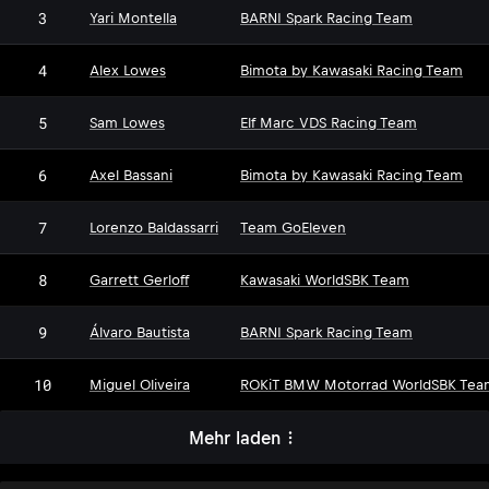
3
Yari Montella
BARNI Spark Racing Team
4
Alex Lowes
Bimota by Kawasaki Racing Team
5
Sam Lowes
Elf Marc VDS Racing Team
6
Axel Bassani
Bimota by Kawasaki Racing Team
7
Lorenzo Baldassarri
Team GoEleven
8
Garrett Gerloff
Kawasaki WorldSBK Team
9
Álvaro Bautista
BARNI Spark Racing Team
10
Miguel Oliveira
ROKiT BMW Motorrad WorldSBK Tea
Mehr laden