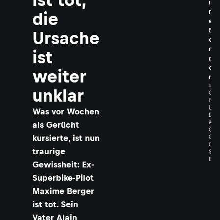
i
m
die
e
B
Ursache
e
r
ist
g
e
weiter
r
©
unklar
G
O
L
Was vor Wochen
D
&
als Gerücht
G
O
kursierte, ist nun
O
traurige
S
E
Gewissheit: Ex-
Superbike-Pilot
Maxime Berger
ist tot. Sein
Vater Alain