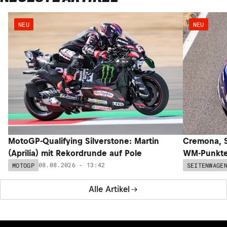
NEU
NEU
MotoGP-Qualifying Silverstone: Martin
Cremona, S
(Aprilia) mit Rekordrunde auf Pole
WM-Punkte 
08.08.2026 - 13:42
MOTOGP
SEITENWAGE
Alle Artikel