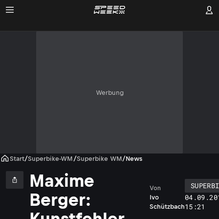
Werbung
Start
/
Superbike-WM
/
Superbike WM
/
News
Maxime
SUPERB
Von
Berger:
04.09.20
Ivo
15:21
Schützbach
Kunstfehler