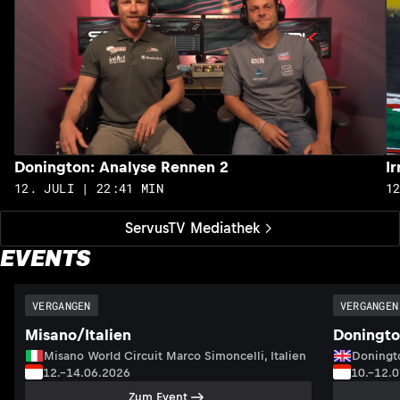
Donington: Analyse Rennen 2
I
12. JULI | 22:41 MIN
1
ServusTV Mediathek
EVENTS
VERGANGEN
VERGANGEN
Misano/Italien
Doningto
Misano World Circuit Marco Simoncelli, Italien
Doningto
12.–14.06.2026
10.–12.
Zum Event