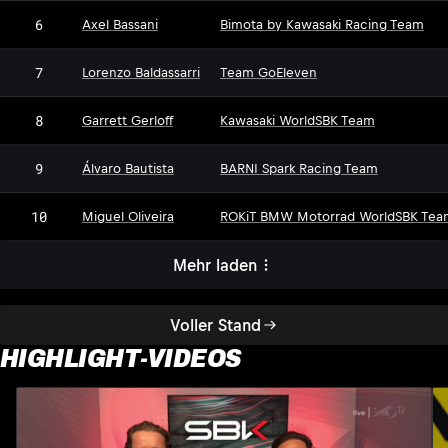
6
Axel Bassani
Bimota by Kawasaki Racing Team
7
Lorenzo Baldassarri
Team GoEleven
8
Garrett Gerloff
Kawasaki WorldSBK Team
9
Álvaro Bautista
BARNI Spark Racing Team
10
Miguel Oliveira
ROKiT BMW Motorrad WorldSBK Tea
Mehr laden
Voller Stand
HIGHLIGHT-VIDEOS