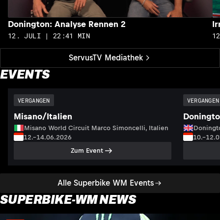
Donington: Analyse Rennen 2
I
12. JULI | 22:41 MIN
1
ServusTV Mediathek
EVENTS
VERGANGEN
VERGANGEN
Misano/Italien
Doningto
Misano World Circuit Marco Simoncelli, Italien
Doningto
12.–14.06.2026
10.–12.
Zum Event
Alle Superbike WM Events
SUPERBIKE-WM NEWS