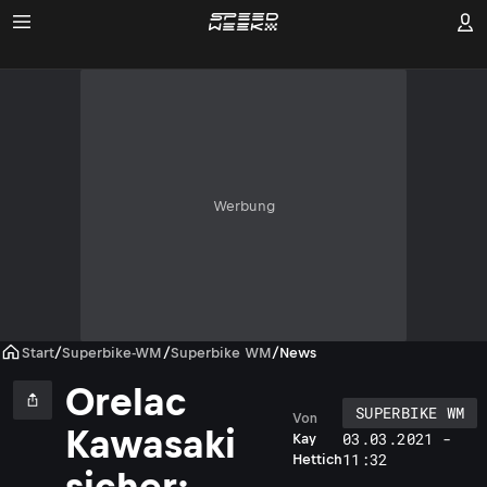
Werbung
Start
/
Superbike-WM
/
Superbike WM
/
News
Orelac
SUPERBIKE WM
Von
Kawasaki
03.03.2021 -
Kay
11:32
Hettich
sicher: