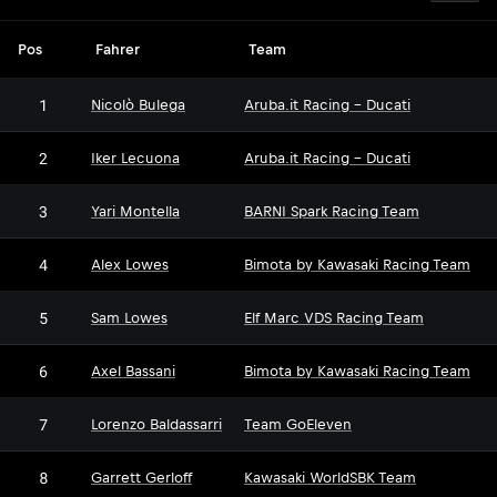
Pos
Fahrer
Team
1
Nicolò Bulega
Aruba.it Racing - Ducati
2
Iker Lecuona
Aruba.it Racing - Ducati
3
Yari Montella
BARNI Spark Racing Team
4
Alex Lowes
Bimota by Kawasaki Racing Team
5
Sam Lowes
Elf Marc VDS Racing Team
6
Axel Bassani
Bimota by Kawasaki Racing Team
7
Lorenzo Baldassarri
Team GoEleven
8
Garrett Gerloff
Kawasaki WorldSBK Team