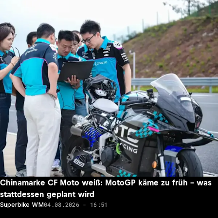
Chinamarke CF Moto weiß: MotoGP käme zu früh – was
stattdessen geplant wird
04.08.2026 - 16:51
Superbike WM