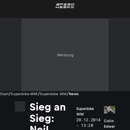
Werbung
Start
/
Superbike-WM
/
Superbike WM
/
News
Sieg an
Superbike
WM
Sieg:
28.12.2014
Colin
- 13:20
Neil
Edwar