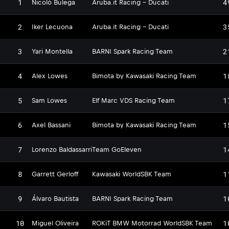
1
4
Nicolò Bulega
Aruba.it Racing - Ducati
2
3
Iker Lecuona
Aruba.it Racing - Ducati
3
2
Yari Montella
BARNI Spark Racing Team
4
1
Alex Lowes
Bimota by Kawasaki Racing Team
5
1
Sam Lowes
Elf Marc VDS Racing Team
6
1
Axel Bassani
Bimota by Kawasaki Racing Team
7
1
Lorenzo Baldassarri
Team GoEleven
8
1
Garrett Gerloff
Kawasaki WorldSBK Team
9
1
Álvaro Bautista
BARNI Spark Racing Team
10
1
Miguel Oliveira
ROKiT BMW Motorrad WorldSBK Team