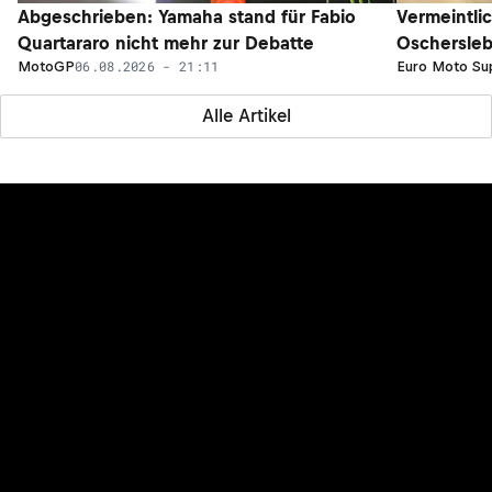
Abgeschrieben: Yamaha stand für Fabio
Vermeintli
Quartararo nicht mehr zur Debatte
Oschersleb
06.08.2026 - 21:11
MotoGP
Euro Moto Su
Alle Artikel