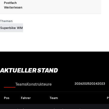
Postfach
Weiterlesen
Themen
Superbike WM
AKTUELLER STAND
2026
2025
2024
2023
Fahrer
Teams
Konstrukteure
Pos
Fahrer
Team
P