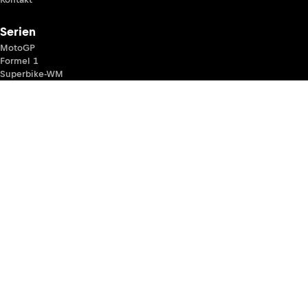
Serien
MotoGP
Formel 1
Superbike-WM