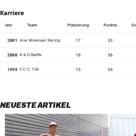
Karriere
Jahr
Team
Platzierung
Punkte
Si
2001
17
33
Arie Molenaar Racing
2000
18
56
R & D Bieffe
1999
15
54
F.C.C. TSR
NEUESTE ARTIKEL