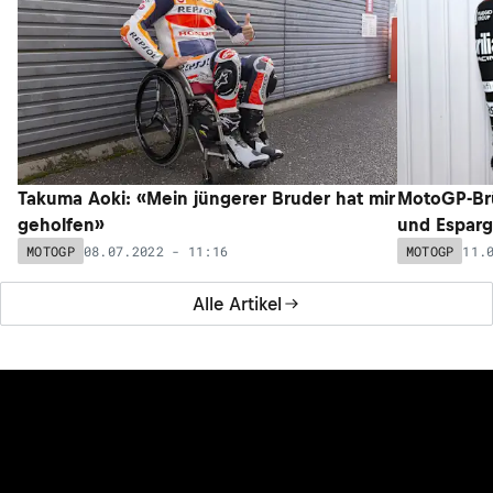
Takuma Aoki: «Mein jüngerer Bruder hat mir
MotoGP-Br
geholfen»
und Esparg
08.07.2022 - 11:16
11.
MOTOGP
MOTOGP
Alle Artikel