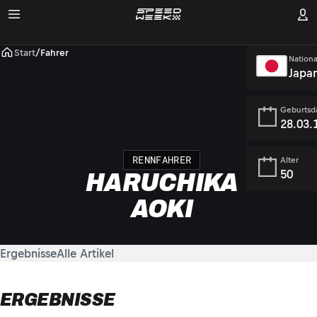
Start
/
Fahrer
Nationa
Japa
Geburtsd
28.03.
RENNFAHRER
Alter
50
HARUCHIKA
AOKI
Ergebnisse
Alle Artikel
ERGEBNISSE