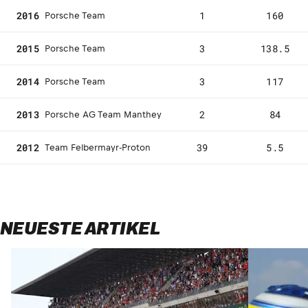
2016
1
160
Porsche Team
2015
3
138.5
Porsche Team
2014
3
117
Porsche Team
2013
2
84
Porsche AG Team Manthey
2012
39
5.5
Team Felbermayr-Proton
NEUESTE ARTIKEL