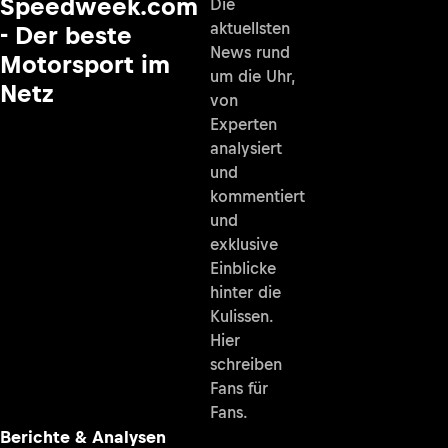
Speedweek.com
Die
aktuellsten
- Der beste
News rund
Motorsport im
um die Uhr,
Netz
von
Experten
analysiert
und
kommentiert
und
exklusive
Einblicke
hinter die
Kulissen.
Hier
schreiben
Fans für
Fans.
Berichte & Analysen