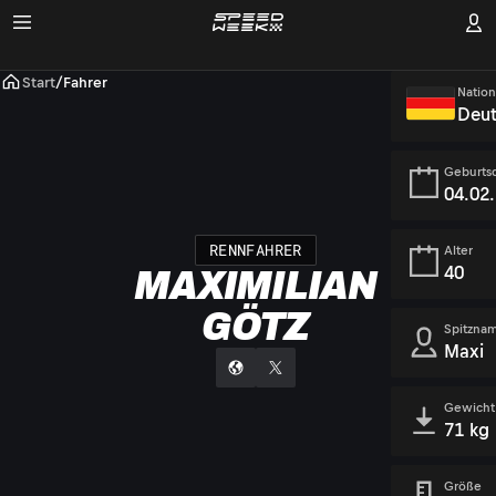
Start
/
Fahrer
Nation
Deut
Geburts
04.02
RENNFAHRER
Alter
40
MAXIMILIAN
GÖTZ
Spitzna
Maxi
Gewicht
71 kg
Größe