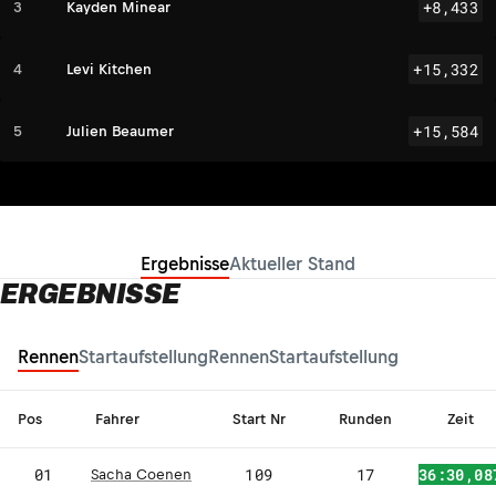
+8,433
3
Kayden Minear
+15,332
4
Levi Kitchen
+15,584
5
Julien Beaumer
Ergebnisse
Aktueller Stand
ERGEBNISSE
Rennen
Startaufstellung
Rennen
Startaufstellung
Pos
Fahrer
Start Nr
Runden
Zeit
01
109
17
36:30,08
Sacha Coenen