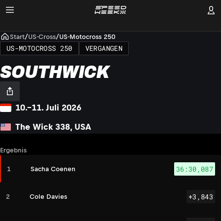
Start
/
US-Cross
/
US-Motocross 250
US-MOTOCROSS 250
VERGANGEN
SOUTHWICK
10.–11. Juli 2026
The Wick 338, USA
Ergebnis
36:30,087
1
Sacha Coenen
+3,843
2
Cole Davies