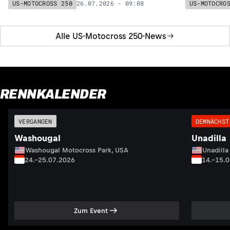
verbesserte sich in der Tabelle auf Platz 2
übernahm di
26.07.2026 - 09:08
US-MOTOCROSS 250
US-MOTOCRO
Alle US-Motocross 250-News
RENNKALENDER
VERGANGEN
DEMNÄCHST
Washougal
Unadilla
Washougal Motocross Park, USA
Unadilla
24.–25.07.2026
14.–15.
Zum Event