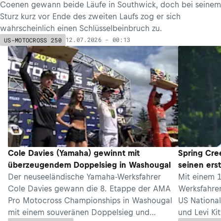
Coenen gewann beide Läufe in Southwick, doch bei seinem
Sturz kurz vor Ende des zweiten Laufs zog er sich
wahrscheinlich einen Schlüsselbeinbruch zu.
12.07.2026 - 00:13
US-MOTOCROSS 250
Cole Davies (Yamaha) gewinnt mit
Spring Cre
überzeugendem Doppelsieg in Washougal
seinen ers
Der neuseeländische Yamaha-Werksfahrer
Mit einem 
Cole Davies gewann die 8. Etappe der AMA
Werksfahrer
Pro Motocross Championships in Washougal
US Nationa
mit einem souveränen Doppelsieg und
und Levi Ki