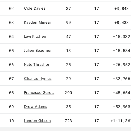
02
37
17
+3,843
Cole Davies
03
99
17
+8,433
Kayden Minear
04
47
17
+15,332
Levi Kitchen
05
13
17
+15,584
Julien Beaumer
06
25
17
+26,952
Nate Thrasher
07
29
17
+32,766
Chance Hymas
FG
08
290
17
+45,654
Francisco García
09
35
17
+52,960
Drew Adams
LG
10
723
17
+1:11,36
Landon Gibson