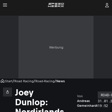
Werbung
Start
/
Road Racing
/
Road-Racing
/
News
Joey
ROAD-
Von
Dunlop:
31.01.
Andreas
19:52
Gemeinhardt
Nordirlands