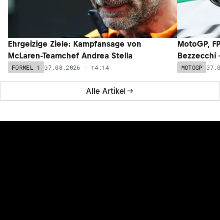
Ehrgeizige Ziele: Kampfansage von
MotoGP, FP
McLaren-Teamchef Andrea Stella
Bezzecchi –
07.08.2026 - 14:14
07.
FORMEL 1
MOTOGP
Alle Artikel