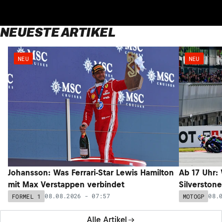
NEUESTE ARTIKEL
NEU
NEU
Johansson: Was Ferrari-Star Lewis Hamilton
Ab 17 Uhr:
mit Max Verstappen verbindet
Silverstone
08.08.2026 - 07:57
08.
FORMEL 1
MOTOGP
Alle Artikel