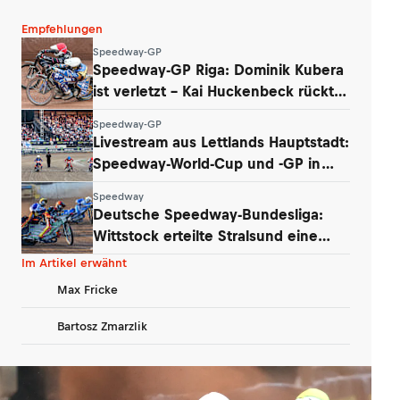
Empfehlungen
Speedway-GP
Speedway-GP Riga: Dominik Kubera
ist verletzt – Kai Huckenbeck rückt
nach
Speedway-GP
Livestream aus Lettlands Hauptstadt:
Speedway-World-Cup und -GP in
Riga
Speedway
Deutsche Speedway-Bundesliga:
Wittstock erteilte Stralsund eine
Lehrstunde
Im Artikel erwähnt
Max Fricke
Bartosz Zmarzlik