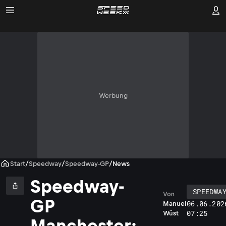
Werbung
Start
/
Speedway
/
Speedway-GP
/
News
Speedway-
SPEEDWA
Von
GP
06.06.202
Manuel
07:25
Wüst
Manchester: