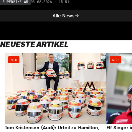
03.08.2026 - 15:51
SUPERBIKE WM
Alle News
NEUESTE ARTIKEL
NEU
NEU
Tom Kristensen (Audi): Urteil zu Hamilton,
Elf Sieger 