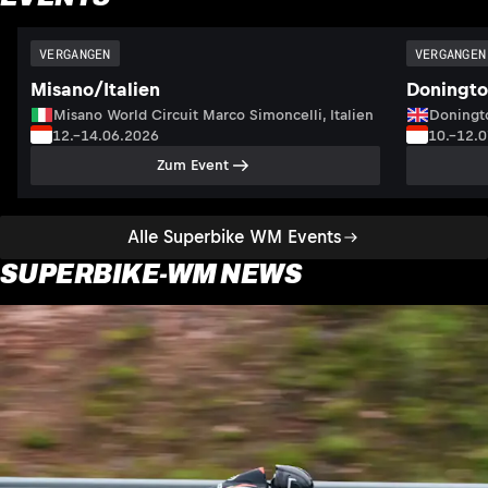
VERGANGEN
VERGANGEN
Misano/Italien
Doningto
Misano World Circuit Marco Simoncelli, Italien
Doningto
12.–14.06.2026
10.–12.
Zum Event
Alle Superbike WM Events
SUPERBIKE-WM NEWS