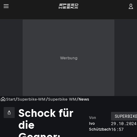
Werbung
Start
/
Superbike-WM
/
Superbike WM
/
News
Schock für
SUPERBIK
Von
die
29.10.2024
Ivo
16:57
Schützbach
Gegner: