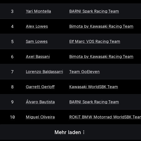
3
Yari Montella
BARNI Spark Racing Team
4
Alex Lowes
Bimota by Kawasaki Racing Team
5
Sam Lowes
Elf Marc VDS Racing Team
6
Axel Bassani
Bimota by Kawasaki Racing Team
7
Lorenzo Baldassarri
Team GoEleven
8
Garrett Gerloff
Kawasaki WorldSBK Team
9
Álvaro Bautista
BARNI Spark Racing Team
10
Miguel Oliveira
ROKiT BMW Motorrad WorldSBK Tea
Mehr laden