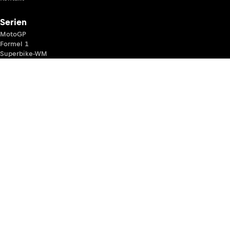
Serien
MotoGP
Formel 1
Superbike-WM