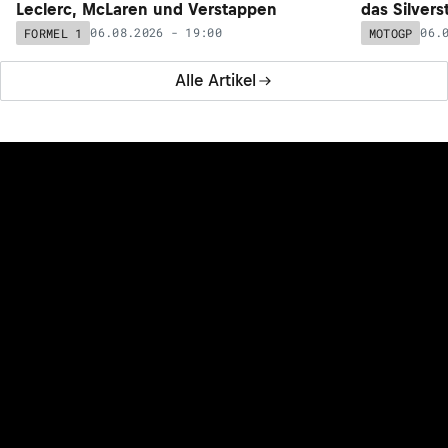
Leclerc, McLaren und Verstappen
das Silver
06.08.2026 - 19:00
06.
FORMEL 1
MOTOGP
Alle Artikel