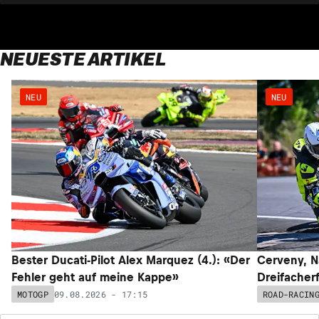
NEUESTE ARTIKEL
NEU
NEU
Bester Ducati-Pilot Alex Marquez (4.): «Der
Cerveny, N
Fehler geht auf meine Kappe»
Dreifacher
09.08.2026 - 17:15
MOTOGP
ROAD-RACIN