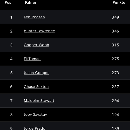
Pos
Fahrer
Punkte
1
349
Ken Roczen
2
346
Hunter Lawrence
3
315
Cooper Webb
4
275
Eli Tomac
5
273
Justin Cooper
6
237
Chase Sexton
7
204
Malcolm Stewart
8
194
Joey Savatgy
9
189
Jorge Prado