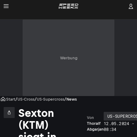
Werbung
Start
/
US-Cross
/
US-Supercross
/
News
Sexton
US-SUPERCRO
Von
(KTM)
12.05.2024 -
Thoralf
08:34
Abgarjan
siegt in