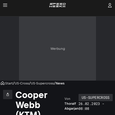
Werbung
Start
/
US-Cross
/
US-Supercross
/
News
Cooper
US-SUPERCROSS
Von
Webb
26.02.2023 -
Thoralf
08:08
Abgarjan
(KTM)