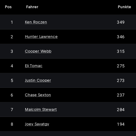
Pos
Fahrer
Punkte
1
349
Ken Roczen
2
346
Hunter Lawrence
3
315
Cooper Webb
4
275
Eli Tomac
5
273
Justin Cooper
6
237
Chase Sexton
7
204
Malcolm Stewart
8
194
Joey Savatgy