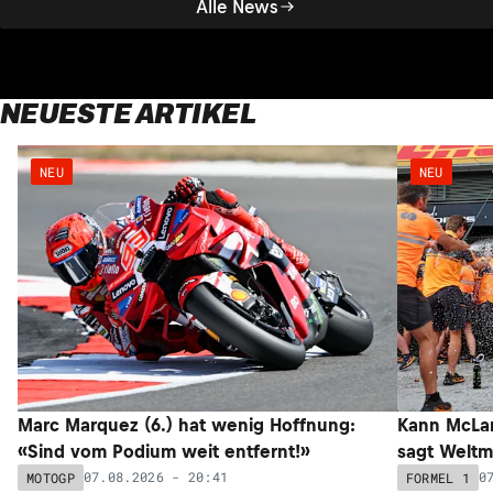
Alle News
NEUESTE ARTIKEL
NEU
NEU
Marc Marquez (6.) hat wenig Hoffnung:
Kann McLar
«Sind vom Podium weit entfernt!»
sagt Weltm
07.08.2026 - 20:41
0
MOTOGP
FORMEL 1