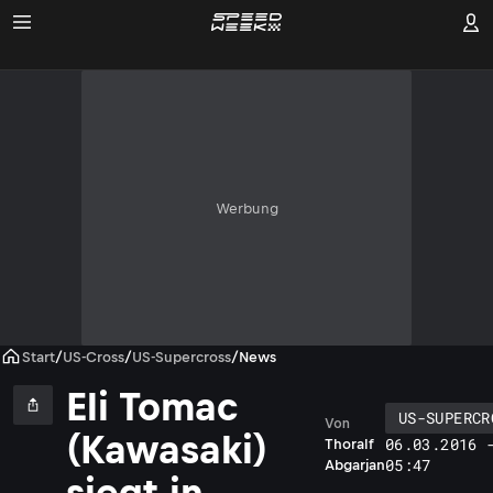
Werbung
Start
/
US-Cross
/
US-Supercross
/
News
Eli Tomac
US-SUPERCR
Von
(Kawasaki)
06.03.2016 
Thoralf
05:47
Abgarjan
siegt in