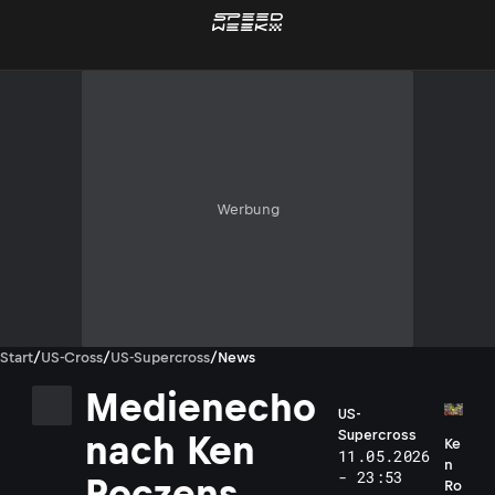
Werbung
Start
/
US-Cross
/
US-Supercross
/
News
Medienecho
US-
Supercross
nach Ken
Ke
11.05.2026
n
- 23:53
Roczens
Ro