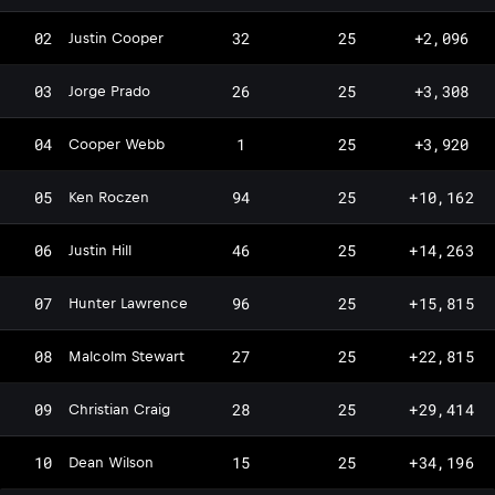
02
32
25
+2,096
Justin Cooper
03
26
25
+3,308
Jorge Prado
04
1
25
+3,920
Cooper Webb
05
94
25
+10,162
Ken Roczen
06
46
25
+14,263
Justin Hill
07
96
25
+15,815
Hunter Lawrence
08
27
25
+22,815
Malcolm Stewart
09
28
25
+29,414
Christian Craig
10
15
25
+34,196
Dean Wilson