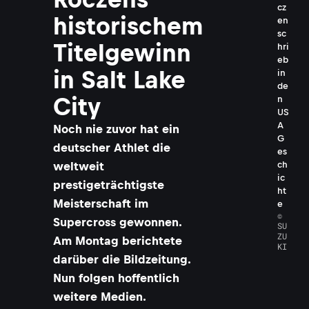
cz
historischem
en
sc
Titelgewinn
hri
eb
in Salt Lake
in
de
City
n
US
A
Noch nie zuvor hat ein
G
deutscher Athlet die
es
weltweit
ch
ic
prestigeträchtigste
ht
Meisterschaft im
e
©
Supercross gewonnen.
SU
ZU
Am Montag berichtete
KI
darüber die Bildzeitung.
Nun folgen hoffentlich
weitere Medien.