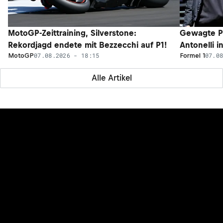
MotoGP-Zeittraining, Silverstone:
Gewagte P
Rekordjagd endete mit Bezzecchi auf P1!
Antonelli i
07.08.2026 - 18:15
07.0
MotoGP
Formel 1
Alle Artikel