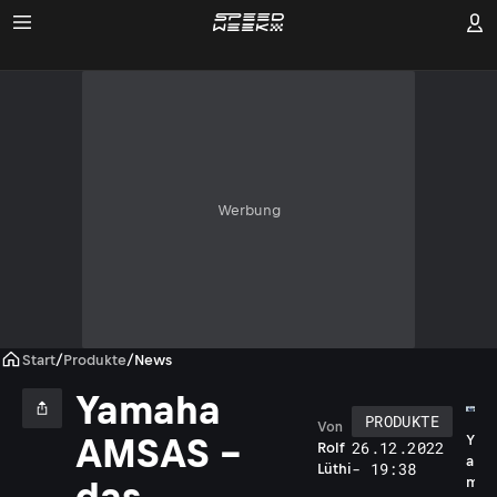
Werbung
Start
/
Produkte
/
News
Yamaha
PRODUKTE
Von
AMSAS –
Y
26.12.2022
Rolf
a
- 19:38
Lüthi
m
das