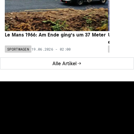
Le Mans 1966: Am Ende ging’s um 37 Meter
Unser neues
ein Bub
19.06.2026 - 02:00
0
SPORTWAGEN
FORMEL 1
Alle Artikel