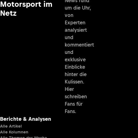
News rund
Motorsport im
um die Uhr,
Netz
von
Experten
analysiert
und
kommentiert
und
exklusive
Einblicke
hinter die
Kulissen.
Hier
schreiben
Fans für
Fans.
Berichte & Analysen
Alle Artikel
Alle Kolumnen
Alle Themen der Woche