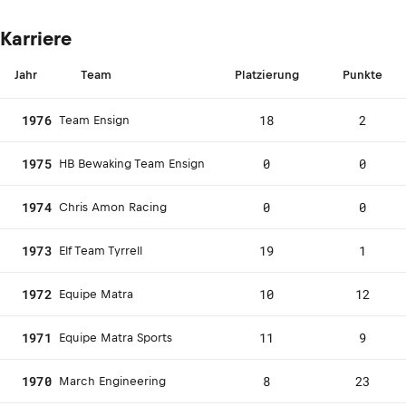
Karriere
Jahr
Team
Platzierung
Punkte
1976
18
2
Team Ensign
1975
0
0
HB Bewaking Team Ensign
1974
0
0
Chris Amon Racing
1973
19
1
Elf Team Tyrrell
1972
10
12
Equipe Matra
1971
11
9
Equipe Matra Sports
1970
8
23
March Engineering