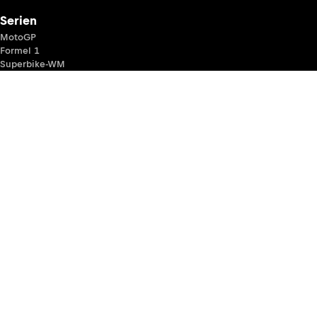
Serien
MotoGP
Formel 1
Superbike-WM