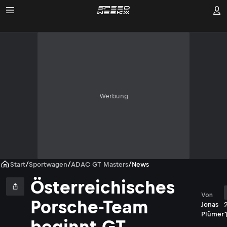
Werbung
Start
/
Sportwagen
/
ADAC GT Masters
/
News
Österreichisches
Von
Porsche-Team
Jonas
Plümer
beginnt GT