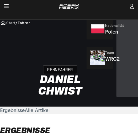
Start
/
Fahrer
Nationalität
Polen
Team
WRC2
RENNFAHRER
DANIEL
CHWIST
Ergebnisse
Alle Artikel
ERGEBNISSE