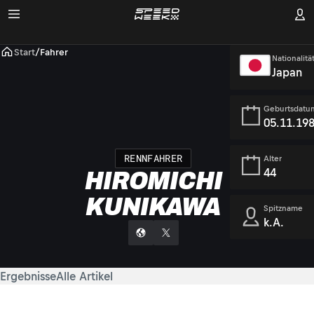
Start
/
Fahrer
Nationalitä
Japan
Geburtsdatu
05.11.19
RENNFAHRER
Alter
44
HIROMICHI
KUNIKAWA
Spitzname
k.A.
Ergebnisse
Alle Artikel