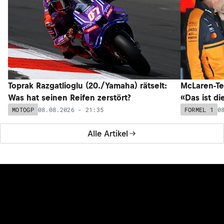
Toprak Razgatlioglu (20./Yamaha) rätselt:
McLaren-Te
Was hat seinen Reifen zerstört?
«Das ist di
08.08.2026 - 21:35
0
MOTOGP
FORMEL 1
Alle Artikel