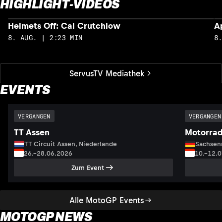
HIGHLIGHT-VIDEOS
Helmets Off: Cal Crutchlow
A
8. AUG. | 2:23 MIN
8
ServusTV Mediathek
EVENTS
VERGANGEN
VERGANGEN
TT Assen
Motorrad
TT Circuit Assen, Niederlande
Sachsenr
26.–28.06.2026
10.–12.
Zum Event
Alle MotoGP Events
MOTOGP NEWS