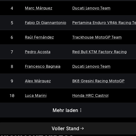
4
Marc Márquez
Ducati Lenovo Team
5
Fabio Di Giannantonio
Pertamina Enduro VR46 Racing T
6
Raúl Fernández
Trackhouse MotoGP Team
7
Pedro Acosta
Red Bull KTM Factory Racing
8
Francesco Bagnaia
Ducati Lenovo Team
9
Alex Márquez
BK8 Gresini Racing MotoGP
10
Luca Marini
Honda HRC Castrol
Mehr laden
Voller Stand