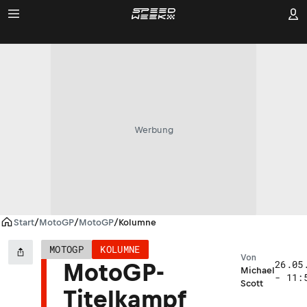
Werbung
Start
/
MotoGP
/
MotoGP
/
Kolumne
MOTOGP
KOLUMNE
Von
26.05
MotoGP-
Michael
- 11:
Scott
Titelkampf