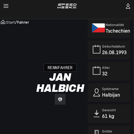
Start
/
Fahrer
Nationalität
Tschechien
Geburtsdatum
26.08.1993
RENNFAHRER
Alter
32
JAN
HALBICH
Spitzname
Halbijan
Gewicht
61 kg
Größe