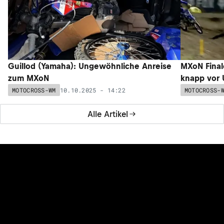
Guillod (Yamaha): Ungewöhnliche Anreise
MXoN Finale
zum MXoN
knapp vor
10.10.2025 - 14:22
MOTOCROSS-WM
MOTOCROSS-
Alle Artikel