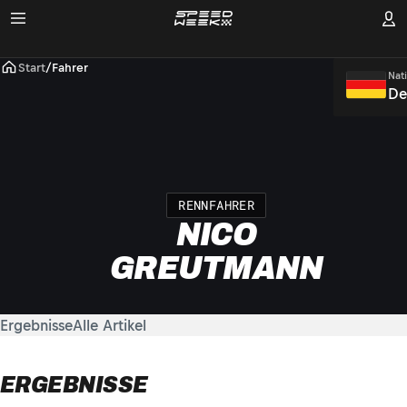
Start
/
Fahrer
Nati
De
RENNFAHRER
NICO
GREUTMANN
Ergebnisse
Alle Artikel
ERGEBNISSE