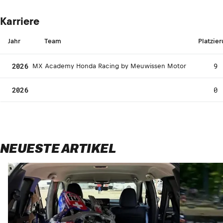
Karriere
Jahr
Team
Platzie
2026
9
MX Academy Honda Racing by Meuwissen Motor
2026
0
NEUESTE ARTIKEL