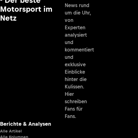
- Der beste
News rund
Motorsport im
um die Uhr,
Netz
von
Experten
analysiert
und
kommentiert
und
exklusive
Einblicke
hinter die
Kulissen.
Hier
schreiben
Fans für
Fans.
Berichte & Analysen
Alle Artikel
Alle Kolumnen