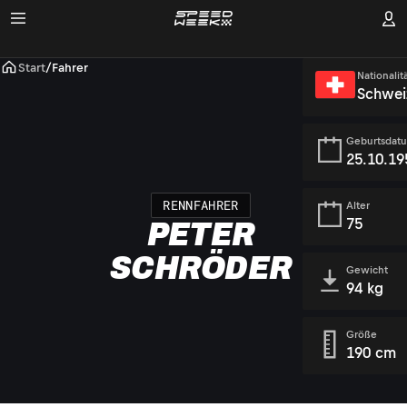
Start
/
Fahrer
Nationalit
Schwei
Geburtsdat
25.10.19
RENNFAHRER
Alter
75
PETER
SCHRÖDER
Gewicht
94 kg
Größe
190 cm