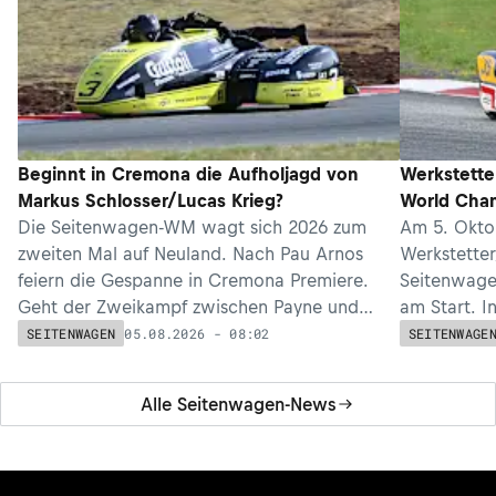
Beginnt in Cremona die Aufholjagd von
Werkstette
Markus Schlosser/Lucas Krieg?
World Cha
Die Seitenwagen-WM wagt sich 2026 zum
Am 5. Okto
zweiten Mal auf Neuland. Nach Pau Arnos
Werkstetter
feiern die Gespanne in Cremona Premiere.
Seitenwage
Geht der Zweikampf zwischen Payne und
am Start. I
Päivärinta auf unbekanntem Terrain weiter?
verletzungs
05.08.2026 - 08:02
SEITENWAGEN
SEITENWAGE
Alle Seitenwagen-News