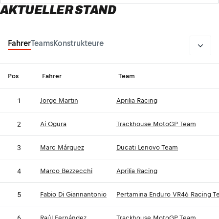
AKTUELLER STAND
2026
Fahrer
Teams
Konstrukteure
Pos
Fahrer
Team
1
Jorge Martin
Aprilia Racing
2
Ai Ogura
Trackhouse MotoGP Team
3
Marc Márquez
Ducati Lenovo Team
4
Marco Bezzecchi
Aprilia Racing
5
Fabio Di Giannantonio
Pertamina Enduro VR46 Racing T
6
Raúl Fernández
Trackhouse MotoGP Team