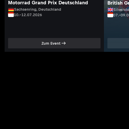
Motorrad Grand Prix Deutschland
British G
Sachsenring, Deutschland
Silversto
10.–12.07.2026
07.–09.
Zum Event