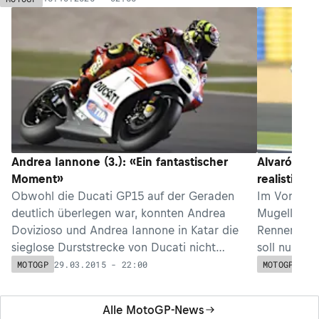
Andrea Iannone (3.): «Ein fantastischer
Alvaró Bau
Moment»
realistisch
Obwohl die Ducati GP15 auf der Geraden
Im Vorjahr 
deutlich überlegen war, konnten Andrea
Mugello ber
Dovizioso und Andrea Iannone in Katar die
Rennen und 
sieglose Durststrecke von Ducati nicht
soll nun ein
beenden.
Team her.
29.03.2015 - 22:00
28.
MOTOGP
MOTOGP
Alle MotoGP-News