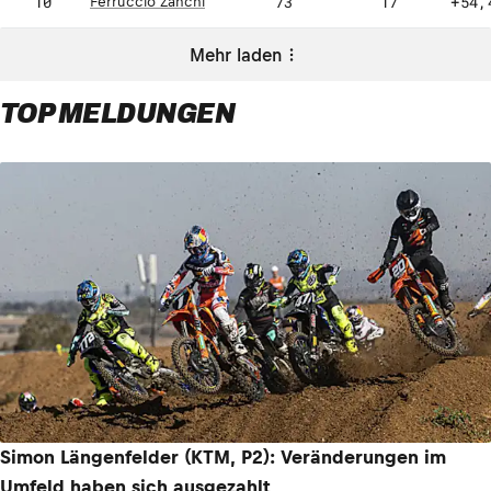
10
73
17
+54,
Ferruccio Zanchi
Mehr laden
TOP MELDUNGEN
Simon Längenfelder (KTM, P2): Veränderungen im
Umfeld haben sich ausgezahlt