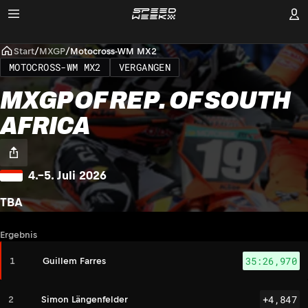
Start
/
MXGP
/
Motocross-WM MX2
MOTOCROSS-WM MX2
VERGANGEN
MXGP OF REP. OF SOUTH
AFRICA
4.–5. Juli 2026
TBA
Ergebnis
35:26,970
1
Guillem Farres
+4,847
2
Simon Längenfelder