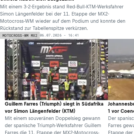
Mit einem 3-2-Ergebnis stand Red-Bull-KTM-Werksfahrer
Simon Längenfelder bei der 11. Etappe der MX2-
Motocross-WM wieder auf dem Podium und konnte den
Rückstand zur Tabellenspitze verkürzen.
06.07.2026 - 16:41
MOTOCROSS-WM MX2
Guillem Farres (Triumph) siegt in Südafrika
Johannesbu
vor Simon Längenfelder (KTM)
1 vor Coen
Mit einem souveränen Doppelsieg gewann
Der spanisc
der spanische Triumph-Werksfahrer Guillem
Farres gewa
Farres die 11. Etappe der MX2-Motocross-
Etappe der