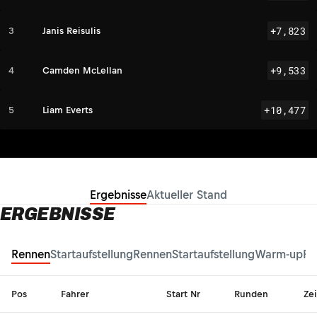
+7,823
3
Janis Reisulis
+9,533
4
Camden McLellan
+10,477
5
Liam Everts
Ergebnisse
Aktueller Stand
ERGEBNISSE
Rennen
Startaufstellung
Rennen
Startaufstellung
Warm-up
Fr
Pos
Fahrer
Start Nr
Runden
Zei