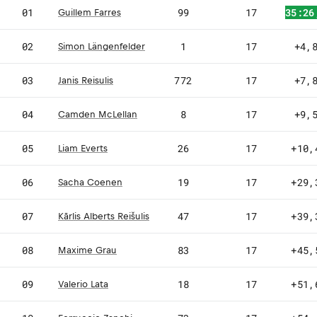
01
99
17
35:26
Guillem Farres
02
1
17
+4,
Simon Längenfelder
03
772
17
+7,
Janis Reisulis
04
8
17
+9,
Camden McLellan
05
26
17
+10,
Liam Everts
06
19
17
+29,
Sacha Coenen
07
47
17
+39,
Kārlis Alberts Reišulis
08
83
17
+45,
Maxime Grau
09
18
17
+51,
Valerio Lata