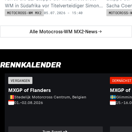
WM in Südafrika vor Titelverteidiger Simon
Sacha Coen
Längenfelder (KTM).
(beide KTM
05.07.2026 - 15:40
MOTOCROSS-WM MX2
MOTOCROSS-
Alle Motocross-WM MX2-News
RENNKALENDER
VERGANGEN
DEMNÄCHST
MXGP of Flanders
MXGP of
Stedelijk Motorcross Centrum, Belgien
Glimmin
01.–02.08.2026
15.–16.
Zum Event