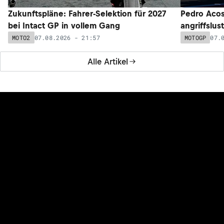
Zukunftspläne: Fahrer-Selektion für 2027
Pedro Acos
bei Intact GP in vollem Gang
angriffslus
07.08.2026 - 21:57
07.
MOTO2
MOTOGP
Alle Artikel