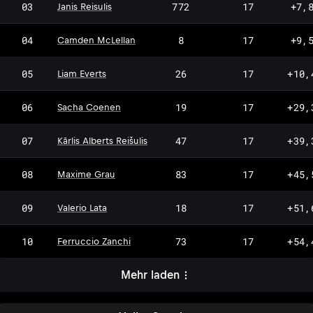
03
772
17
+7,
Janis Reisulis
04
8
17
+9,
Camden McLellan
05
26
17
+10,
Liam Everts
06
19
17
+29,
Sacha Coenen
07
47
17
+39,
Kārlis Alberts Reišulis
08
83
17
+45,
Maxime Grau
09
18
17
+51,
Valerio Lata
10
73
17
+54,
Ferruccio Zanchi
Mehr laden