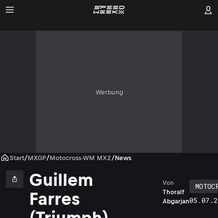
Werbung
Start
/
MXGP
/
Motocross-WM MX2
/
News
Guillem
Von
MOTOC
Thoralf
Farres
05.07.2
Abgarjan
(Triumph)