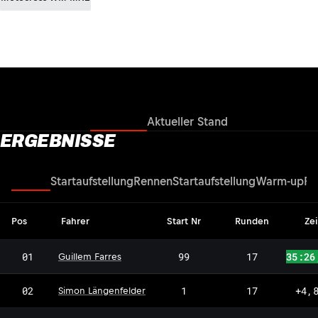
Ergebnisse
Aktueller Stand
ERGEBNISSE
Rennen
Startaufstellung
Rennen
Startaufstellung
Warm-up
Fr
Pos
Fahrer
Start Nr
Runden
Zei
01
99
17
35:26
Guillem Farres
02
1
17
+4,
Simon Längenfelder