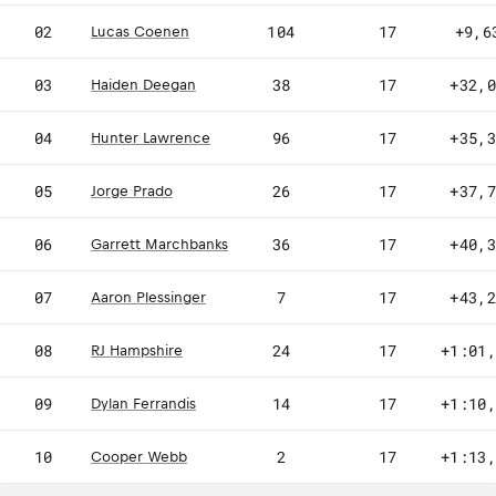
02
104
17
+9,6
Lucas Coenen
03
38
17
+32,
Haiden Deegan
04
96
17
+35,
Hunter Lawrence
05
26
17
+37,
Jorge Prado
06
36
17
+40,
Garrett Marchbanks
07
7
17
+43,
Aaron Plessinger
08
24
17
+1:01
RJ Hampshire
09
14
17
+1:10
Dylan Ferrandis
10
2
17
+1:13
Cooper Webb