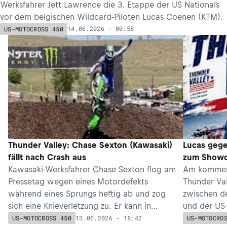
Werksfahrer Jett Lawrence die 3. Etappe der US Nationals
vor dem belgischen Wildcard-Piloten Lucas Coenen (KTM).
14.06.2026 - 00:58
US-MOTOCROSS 450
Thunder Valley: Chase Sexton (Kawasaki)
Lucas gege
fällt nach Crash aus
zum Showd
Kawasaki-Werksfahrer Chase Sexton flog am
Am kommen
Pressetag wegen eines Motordefekts
Thunder Va
während eines Sprungs heftig ab und zog
zwischen d
sich eine Knieverletzung zu. Er kann in
und der US-E
Colorado nicht antreten.
europafreun
13.06.2026 - 18:42
US-MOTOCROSS 450
US-MOTOCRO