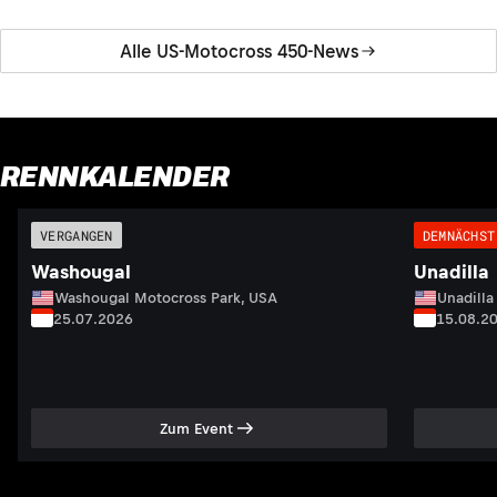
Alle US-Motocross 450-News
RENNKALENDER
VERGANGEN
DEMNÄCHST
Washougal
Unadilla
Washougal Motocross Park, USA
Unadilla
25.07.2026
15.08.2
Zum Event