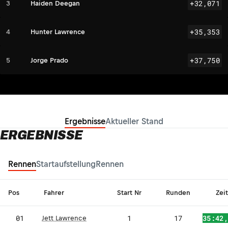
+32,071
3
Haiden Deegan
+35,353
4
Hunter Lawrence
+37,750
5
Jorge Prado
Ergebnisse
Aktueller Stand
ERGEBNISSE
Rennen
Startaufstellung
Rennen
Pos
Fahrer
Start Nr
Runden
Zeit
JL
01
1
17
35:42
Jett Lawrence