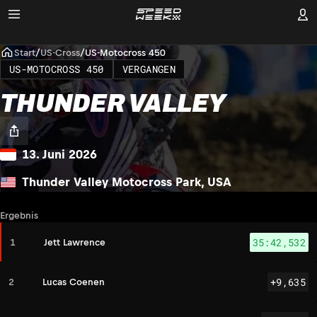
Start
/
US-Cross
/
US-Motocross 450
US-MOTOCROSS 450
VERGANGEN
THUNDER VALLEY
13. Juni 2026
Thunder Valley Motocross Park, USA
Ergebnis
JL
35:42,532
1
Jett Lawrence
+9,635
2
Lucas Coenen