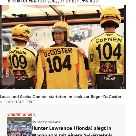
Mikkel Haarup (DK), Triumph, +3.410
Lucas und Sacha Coenen starteten im Look vor Roger DeCoster
© COPYRIGHT FREE
Empfehlungen
US-Motocross 450
Hunter Lawrence (Honda) siegt in
Washougal mit einem 2-1-Ergebnis