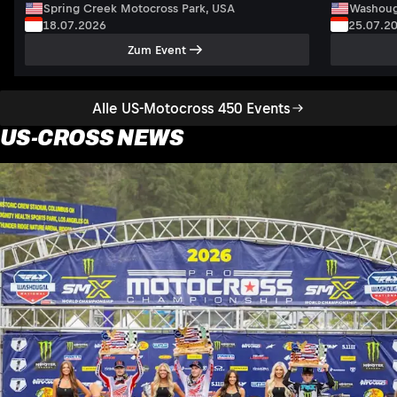
Spring Creek Motocross Park, USA
Washoug
18.07.2026
25.07.2
Zum Event
Alle US-Motocross 450 Events
US-CROSS NEWS