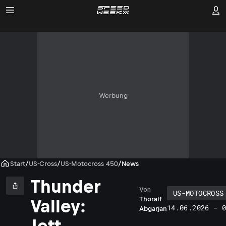
Werbung
Start
/
US-Cross
/
US-Motocross 450
/
News
Thunder
Von
US-MOTOCROSS
Thoralf
Valley:
14.06.2026 - 
Abgarjan
Jett