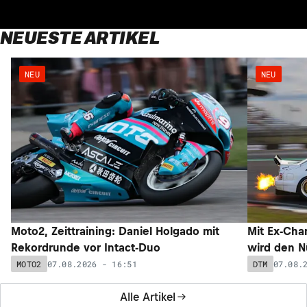
NEUESTE ARTIKEL
NEU
NEU
Moto2, Zeittraining: Daniel Holgado mit
Mit Ex-Cha
Rekordrunde vor Intact-Duo
wird den N
07.08.2026 - 16:51
07.08.
MOTO2
DTM
Alle Artikel