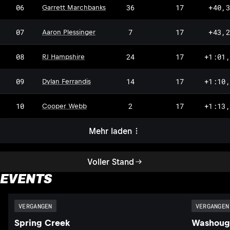
06
36
17
+40,
Garrett Marchbanks
07
7
17
+43,
Aaron Plessinger
08
24
17
+1:01
RJ Hampshire
09
14
17
+1:10
Dylan Ferrandis
10
2
17
+1:13
Cooper Webb
Mehr laden
Voller Stand
EVENTS
VERGANGEN
VERGANGEN
Spring Creek
Washoug