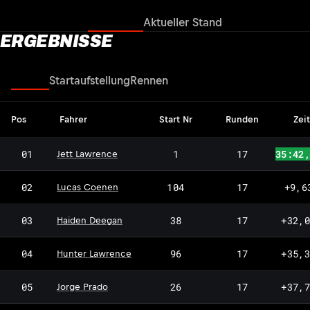
Ergebnisse
Aktueller Stand
ERGEBNISSE
Rennen
Startaufstellung
Rennen
Pos
Fahrer
Start Nr
Runden
Zeit
JL
01
1
17
35:42
Jett Lawrence
02
104
17
+9,6
Lucas Coenen
03
38
17
+32,
Haiden Deegan
04
96
17
+35,
Hunter Lawrence
05
26
17
+37,
Jorge Prado