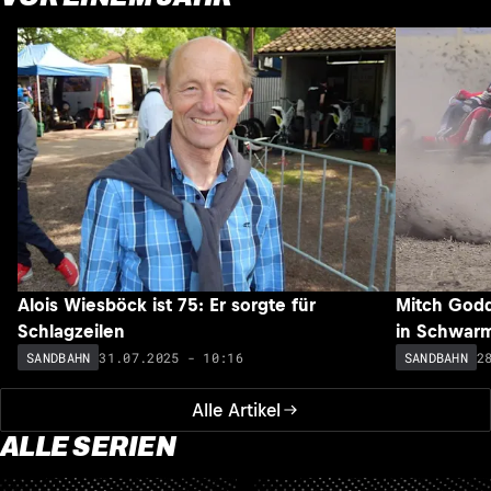
Alois Wiesböck ist 75: Er sorgte für
Mitch Godd
Schlagzeilen
in Schwar
31.07.2025 - 10:16
2
SANDBAHN
SANDBAHN
Alle Artikel
ALLE SERIEN