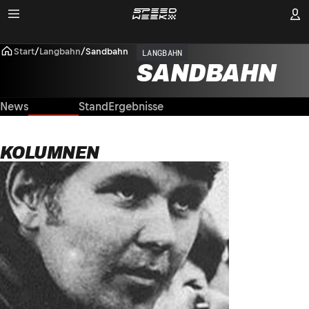
Start
/
Langbahn
/
Sandbahn
LANGBAHN
SANDBAHN
News
Kolumnen
Stand
Ergebnisse
KOLUMNEN