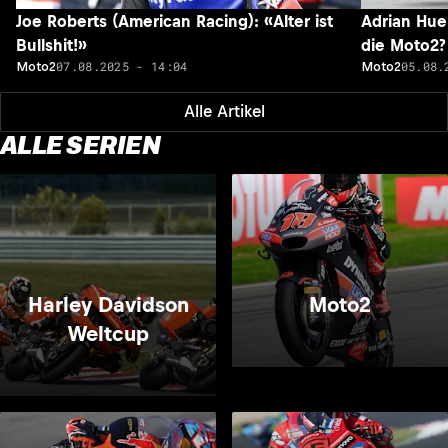
Joe Roberts (American Racing): «Alter ist
Adrian Hue
Bullshit!»
die Moto2?
07.08.2025 - 14:04
05.08.
Moto2
Moto2
Alle Artikel
ALLE SERIEN
Harley Davidson
Moto2
Weltcup