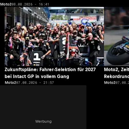
08.08.2026 - 16:41
Moto2
Zukunftspläne: Fahrer-Selektion für 2027
Moto2, Zeit
bei Intact GP in vollem Gang
Rekordrund
07.08.2026 - 21:57
07.08.
Moto2
Moto2
Werbung