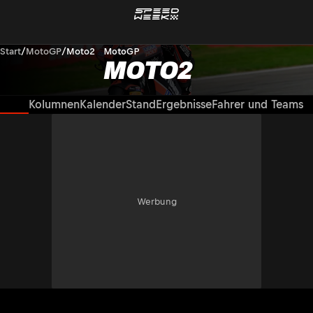
Start
/
MotoGP
/
Moto2
MotoGP
MOTO2
News
Kolumnen
Kalender
Stand
Ergebnisse
Fahrer und Teams
Werbung