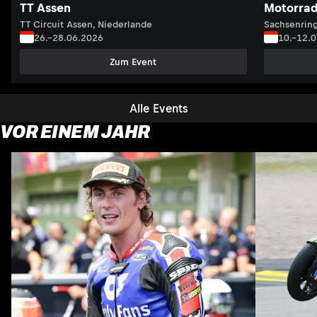
TT Assen
Motorrad
TT Circuit Assen, Niederlande
Sachsenring
26.–28.06.2026
10.–12.
Zum Event
Alle Events
VOR EINEM JAHR