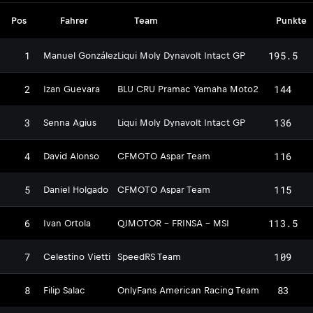
Pos
Fahrer
Team
Punkte
1
195.5
Manuel González
Liqui Moly Dynavolt Intact GP
2
144
Izan Guevara
BLU CRU Pramac Yamaha Moto2
3
136
Senna Agius
Liqui Moly Dynavolt Intact GP
4
116
David Alonso
CFMOTO Aspar Team
5
115
Daniel Holgado
CFMOTO Aspar Team
6
113.5
Ivan Ortola
QJMOTOR - FRINSA - MSI
7
109
Celestino Vietti
SpeedRS Team
8
83
Filip Salac
OnlyFans American Racing Team