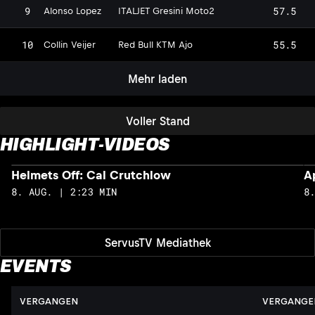
9
57.5
Alonso Lopez
ITALJET Gresini Moto2
10
55.5
Collin Veijer
Red Bull KTM Ajo
Mehr laden
Voller Stand
HIGHLIGHT-VIDEOS
Helmets Off: Cal Crutchlow
A
8. AUG. | 2:23 MIN
8
ServusTV Mediathek
EVENTS
VERGANGEN
VERGANGE