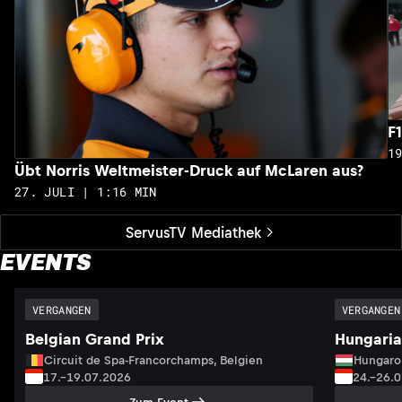
F
1
Übt Norris Weltmeister-Druck auf McLaren aus?
27. JULI | 1:16 MIN
ServusTV Mediathek
EVENTS
VERGANGEN
VERGANGEN
Belgian Grand Prix
Hungaria
Circuit de Spa-Francorchamps, Belgien
Hungaro
17.–19.07.2026
24.–26.