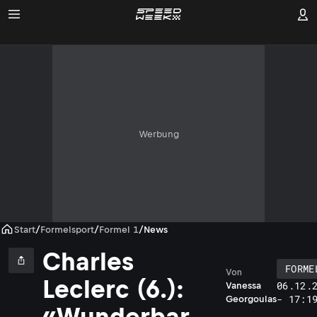
Werbung
Start
/
Formelsport
/
Formel 1
/
News
Charles
FORME
Von
Leclerc (6.):
06.12.
Vanessa
- 17:1
Georgoulas
«Wunderbar