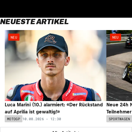
NEUESTE ARTIKEL
NEU
NEU
Luca Marini (10.) alarmiert: «Der Rückstand
Neue 24h N
auf Aprilia ist gewaltig!»
Teilnehmer
10.08.2026 - 12:30
MOTOGP
SPORTWAGEN