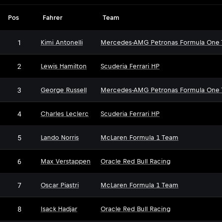
Pos
Fahrer
Team
1
Kimi Antonelli
Mercedes-AMG Petronas Formula One
2
Lewis Hamilton
Scuderia Ferrari HP
3
George Russell
Mercedes-AMG Petronas Formula One
4
Charles Leclerc
Scuderia Ferrari HP
5
Lando Norris
McLaren Formula 1 Team
6
Max Verstappen
Oracle Red Bull Racing
7
Oscar Piastri
McLaren Formula 1 Team
8
Isack Hadjar
Oracle Red Bull Racing