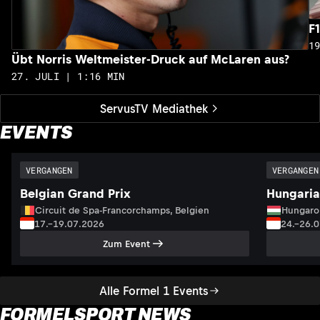
F
1
Übt Norris Weltmeister-Druck auf McLaren aus?
27. JULI | 1:16 MIN
ServusTV Mediathek
EVENTS
VERGANGEN
VERGANGEN
Belgian Grand Prix
Hungaria
Circuit de Spa-Francorchamps, Belgien
Hungaro
17.–19.07.2026
24.–26.
Zum Event
Alle Formel 1 Events
FORMELSPORT NEWS