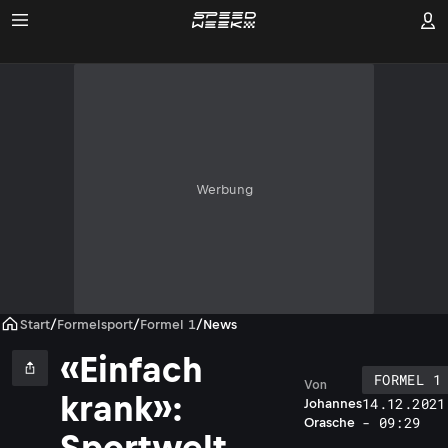
Werbung
Start
/
Formelsport
/
Formel 1
/
News
«Einfach
FORMEL 1
Von
krank»:
14.12.2021
Johannes
- 09:29
Orasche
Sportwelt