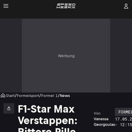
Werbung
Start
/
Formelsport
/
Formel 1
/
News
F1-Star Max
FORME
Von
Verstappen:
17.05.
Vanessa
- 12:1
Georgoulas
Bittere Pille