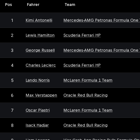
Pos
Fahrer
Team
1
Kimi Antonelli
Mercedes-AMG Petronas Formula One
2
Lewis Hamilton
Scuderia Ferrari HP
3
George Russell
Mercedes-AMG Petronas Formula One
4
Charles Leclerc
Scuderia Ferrari HP
5
Lando Norris
McLaren Formula 1 Team
6
Max Verstappen
Oracle Red Bull Racing
7
Oscar Piastri
McLaren Formula 1 Team
8
Isack Hadjar
Oracle Red Bull Racing