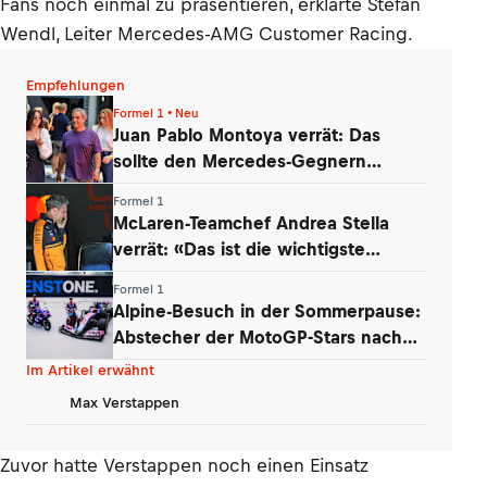
Fans noch einmal zu präsentieren, erklärte Stefan
Wendl, Leiter Mercedes-AMG Customer Racing.
Empfehlungen
Formel 1 • Neu
Juan Pablo Montoya verrät: Das
sollte den Mercedes-Gegnern
Sorgen bereiten
Formel 1
McLaren-Teamchef Andrea Stella
verrät: «Das ist die wichtigste
Erkenntnis»
Formel 1
Alpine-Besuch in der Sommerpause:
Abstecher der MotoGP-Stars nach
Enstone
Im Artikel erwähnt
Max Verstappen
Zuvor hatte Verstappen noch einen Einsatz