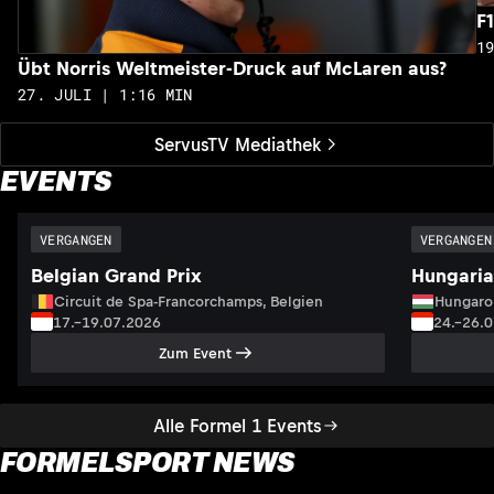
F
1
Übt Norris Weltmeister-Druck auf McLaren aus?
27. JULI | 1:16 MIN
ServusTV Mediathek
EVENTS
VERGANGEN
VERGANGEN
Belgian Grand Prix
Hungaria
Circuit de Spa-Francorchamps, Belgien
Hungaro
17.–19.07.2026
24.–26.
Zum Event
Alle Formel 1 Events
FORMELSPORT NEWS