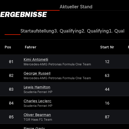
Ergebnisse
Aktueller Stand
ERGEBNISSE
Rennen
Startaufstellung
3. Qualifying
2. Qualifying
1. Qualif
Pos
Fahrer
Start Nr
Kimi Antonelli
01
12
Mercedes-AMG Petronas Formula One Team
George Russell
02
63
Mercedes-AMG Petronas Formula One Team
Lewis Hamilton
03
44
Scuderia Ferrari HP
Charles Leclerc
04
16
Scuderia Ferrari HP
Oliver Bearman
05
87
TGR Haas F1 Team
Pierre Gasly