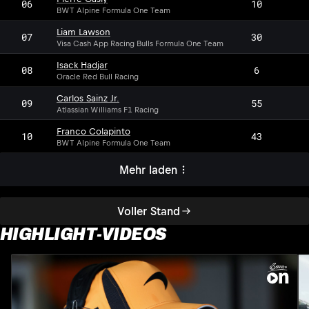
06
10
BWT Alpine Formula One Team
Liam Lawson
07
30
Visa Cash App Racing Bulls Formula One Team
Isack Hadjar
08
6
Oracle Red Bull Racing
Carlos Sainz Jr.
09
55
Atlassian Williams F1 Racing
Franco Colapinto
10
43
BWT Alpine Formula One Team
Mehr laden
Voller Stand
HIGHLIGHT-VIDEOS