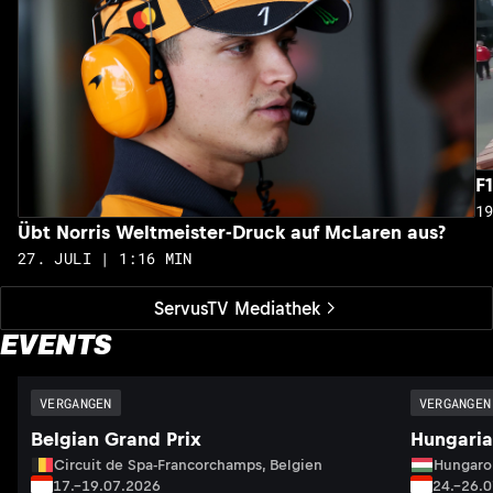
F
1
Übt Norris Weltmeister-Druck auf McLaren aus?
27. JULI | 1:16 MIN
ServusTV Mediathek
EVENTS
VERGANGEN
VERGANGEN
Belgian Grand Prix
Hungaria
Circuit de Spa-Francorchamps, Belgien
Hungaro
17.–19.07.2026
24.–26.