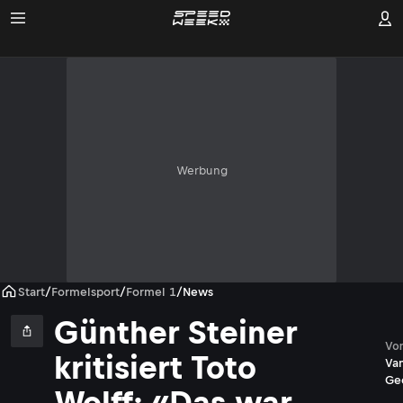
Werbung
Start
/
Formelsport
/
Formel 1
/
News
Günther Steiner
Vo
kritisiert Toto
Va
Ge
Wolff: «Das war