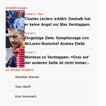
Empfehlungen
Formel 1 • Neu
Charles Leclerc erklärt: Deshalb hat
er keine Angst vor Max Verstappen
Formel 1
Ehrgeizige Ziele: Kampfansage von
McLaren-Teamchef Andrea Stella
Formel 1
Montoya zu Verstappen: «Gras auf
der anderen Seite ist nicht immer
grüner»
Im Artikel erwähnt
Günther Steiner
Toto Wolff
Kimi Antonelli