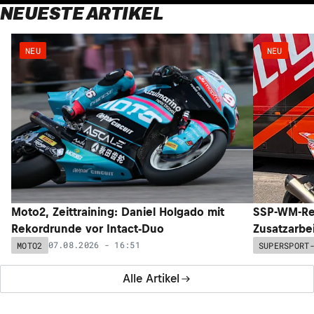
NEUESTE ARTIKEL
NEU
NEU
Moto2, Zeittraining: Daniel Holgado mit
SSP-WM-Re
Rekordrunde vor Intact-Duo
Zusatzarbe
07.08.2026 - 16:51
MOTO2
SUPERSPORT
Alle Artikel