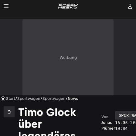
Werbung
Start
/
Sportwagen
/
Sportwagen
/
News
Timo Glock
SPORTW
Von
über
16.05.20
Jonas
10:04
Plümer
legendäres