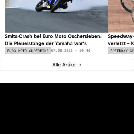
Smits-Crash bei Euro Moto Oschersleben:
Speedway-G
Die Pleuelstange der Yamaha war‘s
verletzt –
07.08.2026 - 09:46
EURO MOTO SUPERBIKE
SPEEDWAY-G
Alle Artikel