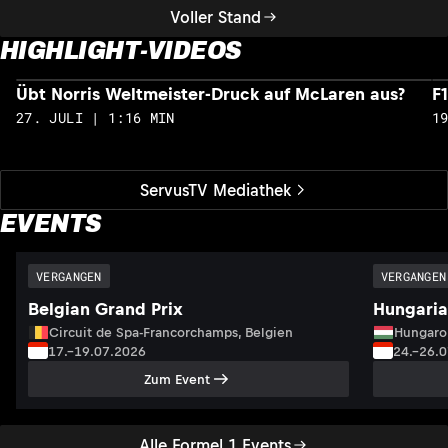
Voller Stand
HIGHLIGHT-VIDEOS
Übt Norris Weltmeister-Druck auf McLaren aus?
F
27. JULI | 1:16 MIN
1
ServusTV Mediathek
EVENTS
VERGANGEN
VERGANGEN
Belgian Grand Prix
Hungaria
Circuit de Spa-Francorchamps, Belgien
Hungaro
17.–19.07.2026
24.–26.
Zum Event
Alle Formel 1 Events