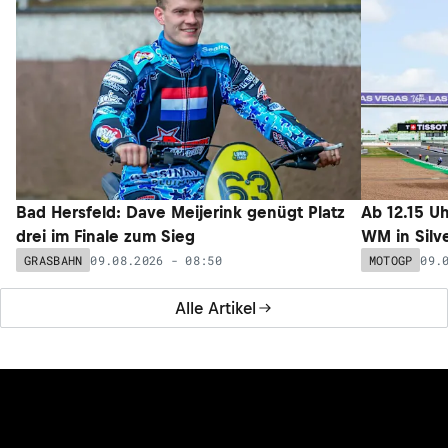
Bad Hersfeld: Dave Meijerink genügt Platz
Ab 12.15 U
drei im Finale zum Sieg
WM in Silv
09.08.2026 - 08:50
09.
GRASBAHN
MOTOGP
Alle Artikel