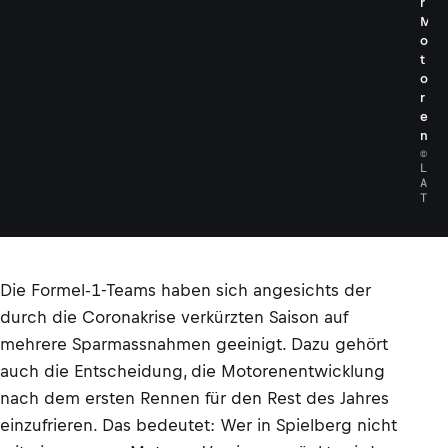
r
M
o
t
o
r
e
n
©
L
A
T
Die Formel-1-Teams haben sich angesichts der
durch die Coronakrise verkürzten Saison auf
mehrere Sparmassnahmen geeinigt. Dazu gehört
auch die Entscheidung, die Motorenentwicklung
nach dem ersten Rennen für den Rest des Jahres
einzufrieren. Das bedeutet: Wer in Spielberg nicht