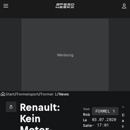
Werbung
Start
/
Formelsport
/
Formel 1
/
News
Renault:
Von
FORMEL 1
Rob
Kein
D
03.07.2020
La
a
- 17:01
Salle
s
Motor-