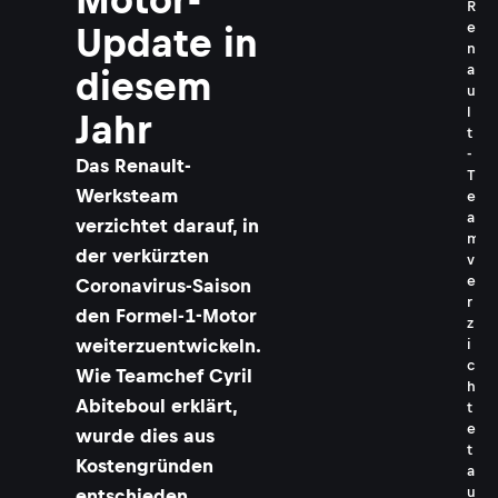
R
e
Update in
n
a
diesem
u
l
Jahr
t
-
Das Renault-
T
Werksteam
e
a
verzichtet darauf, in
m
der verkürzten
v
e
Coronavirus-Saison
r
den Formel-1-Motor
z
weiterzuentwickeln.
i
c
Wie Teamchef Cyril
h
Abiteboul erklärt,
t
e
wurde dies aus
t
Kostengründen
a
u
entschieden.