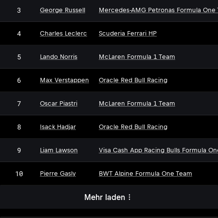
3
George Russell
Mercedes-AMG Petronas Formula One
4
Charles Leclerc
Scuderia Ferrari HP
5
Lando Norris
McLaren Formula 1 Team
6
Max Verstappen
Oracle Red Bull Racing
7
Oscar Piastri
McLaren Formula 1 Team
8
Isack Hadjar
Oracle Red Bull Racing
9
Liam Lawson
Visa Cash App Racing Bulls Formula O
10
Pierre Gasly
BWT Alpine Formula One Team
Mehr laden