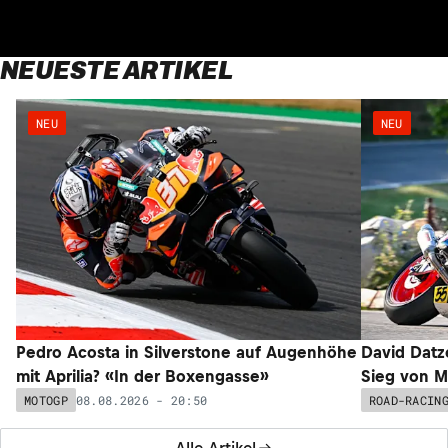
NEUESTE ARTIKEL
NEU
NEU
Pedro Acosta in Silverstone auf Augenhöhe
David Datz
mit Aprilia? «In der Boxengasse»
Sieg von M
08.08.2026 - 20:50
MOTOGP
ROAD-RACIN
Alle Artikel