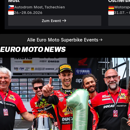
Most
Oschersl
Autodrom Most, Tschechien
Motorsp
26.–28.06.2026
31.07. –
Zum Event
Alle Euro Moto Superbike Events
EURO MOTO NEWS