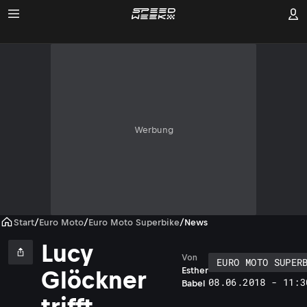
Werbung
Start
/
Euro Moto
/
Euro Moto Superbike
/
News
Lucy
Von
EURO MOTO SUPER
Esther
Glöckner
08.06.2018 - 11:3
Babel
trifft