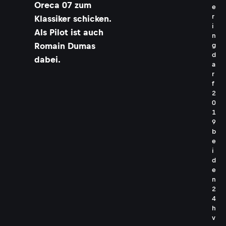
Oreca 07 zum
e
r
Klassiker schicken.
i
Als Pilot ist auch
n
Romain Dumas
g
d
dabei.
a
r
f
2
0
1
9
b
e
i
d
e
n
2
4
h
v