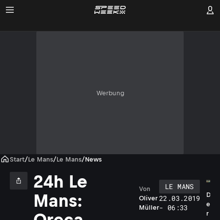
Werbung
Start
/
Le Mans
/
Le Mans
/
News
24h Le
LE MANS
Von
Mans:
D
22.03.2019
Oliver
e
- 06:33
Müller
r
Oreca