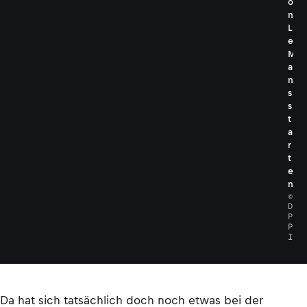
o
n
L
e
M
a
n
s
s
t
a
r
t
e
n
©
D
P
P
I
Da hat sich tatsächlich doch noch etwas bei der