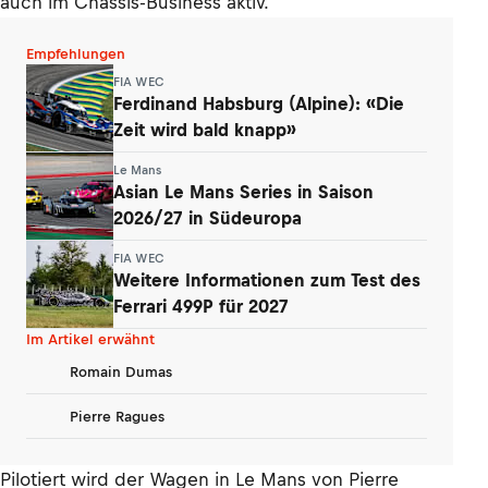
auch im Chassis-Business aktiv.
Empfehlungen
FIA WEC
Ferdinand Habsburg (Alpine): «Die
Zeit wird bald knapp»
Le Mans
Asian Le Mans Series in Saison
2026/27 in Südeuropa
FIA WEC
Weitere Informationen zum Test des
Ferrari 499P für 2027
Im Artikel erwähnt
Romain Dumas
Pierre Ragues
Pilotiert wird der Wagen in Le Mans von Pierre