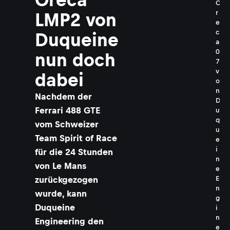
O
r
LMP2 von
e
c
Duqueine
a
0
nun doch
7
v
dabei
o
n
Nachdem der
D
Ferrari 488 GTE
u
q
vom Schweizer
u
Team Spirit of Race
e
i
für die 24 Stunden
n
von Le Mans
e
zurückgezogen
E
n
wurde, kann
g
Duqueine
i
n
Engineering den
e