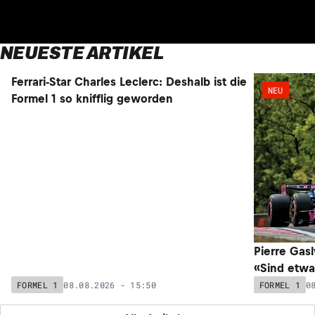
NEUESTE ARTIKEL
NEU
NEU
Ferrari-Star Charles Leclerc: Deshalb ist die
Pierre Gasl
Formel 1 so knifflig geworden
«Sind etwa
08.08.2026 - 15:50
0
FORMEL 1
FORMEL 1