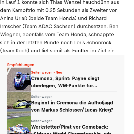
In Lauf 1 konnte sich Thias Wenzel hauchdünn aus
dem Kampftrio mit 0,25 Sekunden als Zweiter vor
Anina Urlaß (beide Team Honda) und Richard
Irmscher (Team ADAC Sachsen) durchsetzen. Ben
Wiegner, ebenfalls vom Team Honda, schnappte
sich in der letzten Runde noch Loris Schönrock
(Team Koch) und lief somit als Fünfter im Ziel ein.
Empfehlungen
Seitenwagen • Neu
Cremona, Sprint: Payne siegt
überlegen, WM-Punkte für
Werkstetter und Eder
Seitenwagen
Beginnt in Cremona die Aufholjagd
von Markus Schlosser/Lucas Krieg?
Seitenwagen
Werkstetter/Pirat vor Comeback:
«Sidecar World Championship, wir