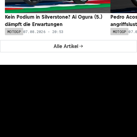
Kein Podium in Silverstone? Ai Ogura (5.)
Pedro Acos
dämpft die Erwartungen
angriffslus
07.08.2026 - 20:53
07.
MOTOGP
MOTOGP
Alle Artikel