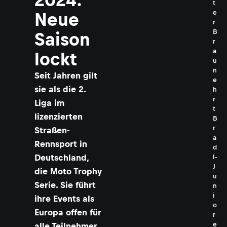
t
e
Neue
r
B
Saison
r
a
lockt
u
n
Seit Jahren gilt
e
sie als die 2.
h
r
Liga im
t
lizenzierten
B
r
Straßen-
a
Rennsport in
d
Deutschland,
l-
J
die Moto Trophy
u
Serie. Sie führt
n
i
ihre Events als
o
Europa offen für
r
e
alle Teilnehmer