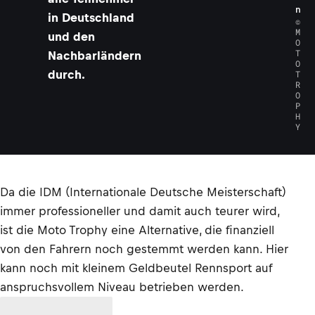
n
in Deutschland
©
M
und den
O
T
Nachbarländern
O
durch.
T
R
O
P
H
Y
Da die IDM (Internationale Deutsche Meisterschaft)
immer professioneller und damit auch teurer wird,
ist die Moto Trophy eine Alternative, die finanziell
von den Fahrern noch gestemmt werden kann. Hier
kann noch mit kleinem Geldbeutel Rennsport auf
anspruchsvollem Niveau betrieben werden.