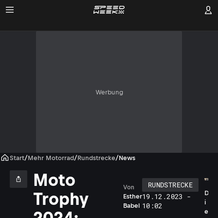
Werbung
Start
/
Mehr Motorrad
/
Rundstrecke
/
News
Moto
RUNDSTRECKE
Von
Trophy
D
19.12.2023 -
Esther
i
10:02
Babel
e
2024: