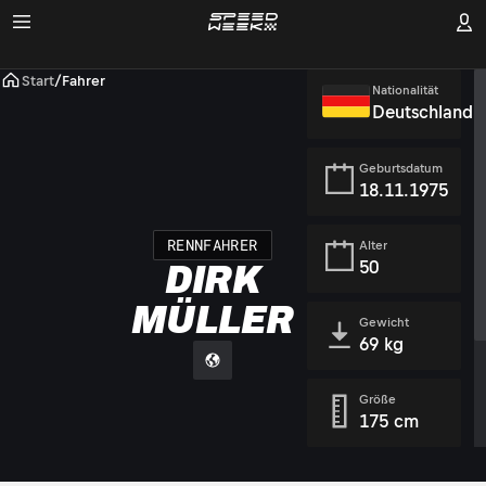
Start
/
Fahrer
Nationalität
Deutschland
Geburtsdatum
18.11.1975
RENNFAHRER
Alter
50
DIRK
MÜLLER
Gewicht
69 kg
Größe
175 cm