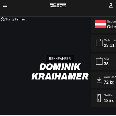
Start
/
Fahrer
Nation
Öste
Geburts
23.11
RENNFAHRER
Alter
36
DOMINIK
KRAIHAMER
Gewicht
72 kg
Größe
185 c