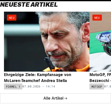
NEUESTE ARTIKEL
NEU
NEU
Ehrgeizige Ziele: Kampfansage von
MotoGP, FP
McLaren-Teamchef Andrea Stella
Bezzecchi –
07.08.2026 - 14:14
07.
FORMEL 1
MOTOGP
Alle Artikel