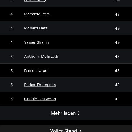
4
49
Riccardo Pera
4
49
Richard Lietz
4
49
Yasser Shahin
5
43
Anthony McIntosh
5
43
Daniel Harper
5
43
Parker Thompson
6
43
Charlie Eastwood
Mehr laden
Voller Stand