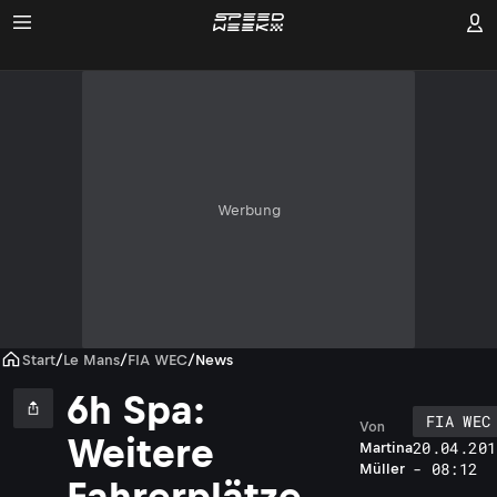
Werbung
Start
/
Le Mans
/
FIA WEC
/
News
6h Spa:
FIA WEC
Von
Weitere
20.04.201
Martina
- 08:12
Müller
Fahrerplätze