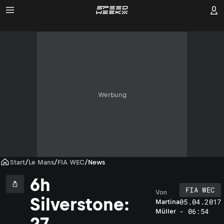
Werbung
Start
/
Le Mans
/
FIA WEC
/
News
6h
FIA WEC
Von
Silverstone:
05.04.2017
Martina
- 06:54
Müller
27