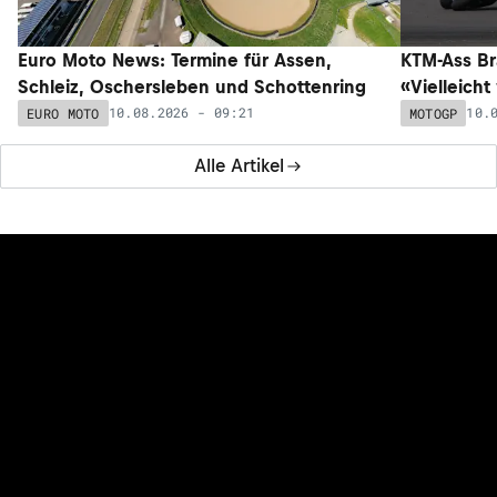
Euro Moto News: Termine für Assen,
KTM-Ass Bra
Schleiz, Oschersleben und Schottenring
«Vielleicht
10.08.2026 - 09:21
10.
EURO MOTO
MOTOGP
Alle Artikel