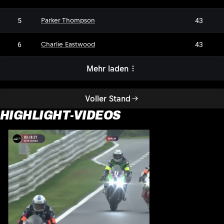
5
43
Parker Thompson
6
43
Charlie Eastwood
Mehr laden
Voller Stand
HIGHLIGHT-VIDEOS
H
1