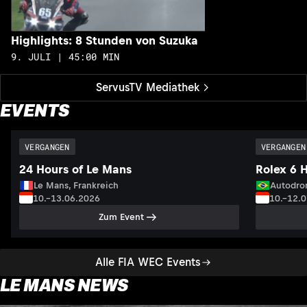
Highlights: 8 Stunden von Suzuka
9. JULI | 45:00 MIN
ServusTV Mediathek
EVENTS
VERGANGEN
VERGANGEN
24 Hours of Le Mans
Rolex 6 
Le Mans, Frankreich
Autodrom
10.–13.06.2026
10.–12.
Zum Event
Alle FIA WEC Events
LE MANS NEWS