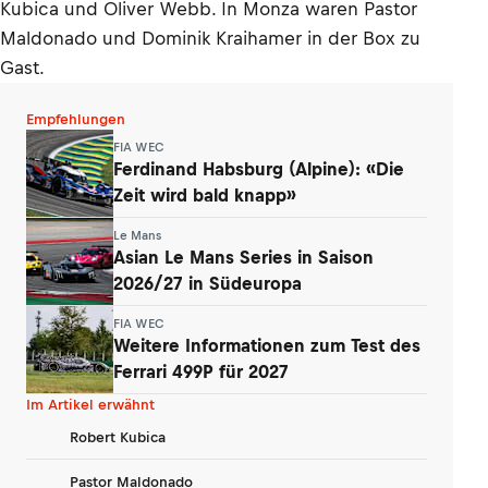
Kubica und Oliver Webb. In Monza waren Pastor
Maldonado und Dominik Kraihamer in der Box zu
Gast.
Empfehlungen
FIA WEC
Ferdinand Habsburg (Alpine): «Die
Zeit wird bald knapp»
Le Mans
Asian Le Mans Series in Saison
2026/27 in Südeuropa
FIA WEC
Weitere Informationen zum Test des
Ferrari 499P für 2027
Im Artikel erwähnt
Robert Kubica
Pastor Maldonado